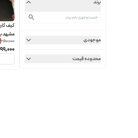
برند
کیف کارت
مشهد با 
موجودی
650,000
99,000
محدوده قیمت