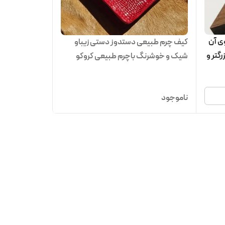
ا باحک روی آن
کیف چرم طبیعی دستدوز دستی زیباو
چوب سایز بزرگتر و
شیک و خوشرنگ باچرم طبیعی کروکو
ناموجود