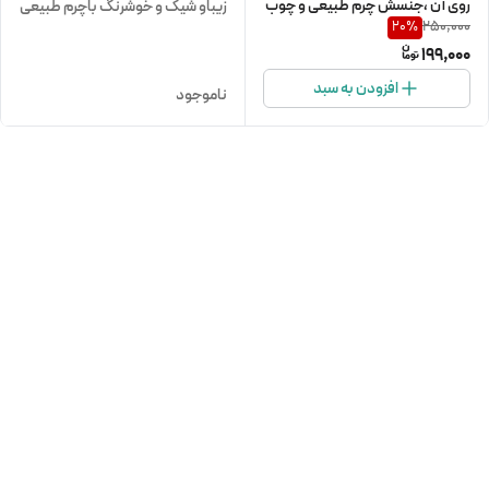
روی آن ،جنسش چرم طبیعی و چوب
زیباو شیک و خوشرنگ باچرم طبیعی
250,000
20
%
سایز بزرگتر و کوچکتر هم میشود
کروکو
199,000
افزودن به سبد
ناموجود