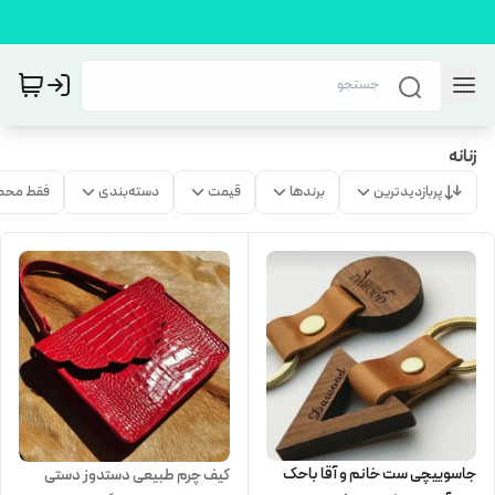
زنانه
پربازدیدترین
برندها
قیمت
دسته‌بندی
فقط محص
جاسوییچی ست خانم و آقا باحک
کیف چرم طبیعی دستدوز دستی