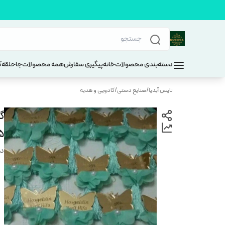
دسته‌بندی محصولات
خانه
پیگیری سفارش
همه محصولات
جاحلقه
ک
نایس آیدیا
/
صنایع دستی
/
کادویی و هدیه
گ
5*6سا
دس