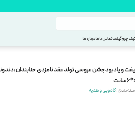
یف چرم
گیفت
تماس با ما
درباره ما
یفت و یادبودجشن عروسی تولد عقد نامزدی حنابندان ،دندون
نت
ته‌بندی
:
کادویی و هدیه