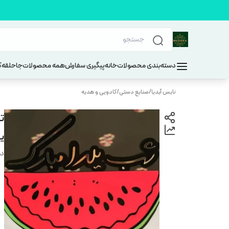
دسته‌بندی محصولات
خانه
پیگیری سفارش
همه محصولات
جاحلقه
ک
نایس آیدیا
/
صنایع دستی
/
کادویی و هدیه
ت
یل
دس