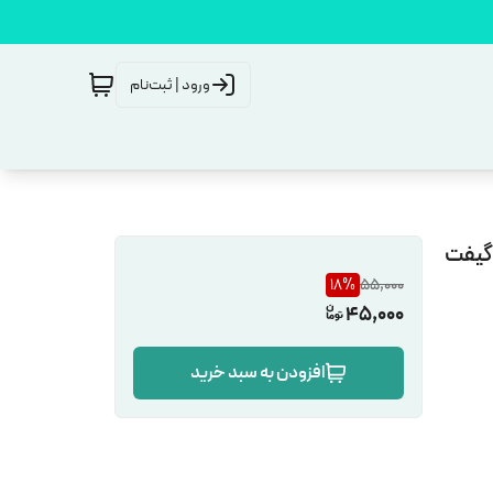
ورود | ثبت‌نام
 گیفت
18
%
55,000
45,000
افزودن به سبد خرید