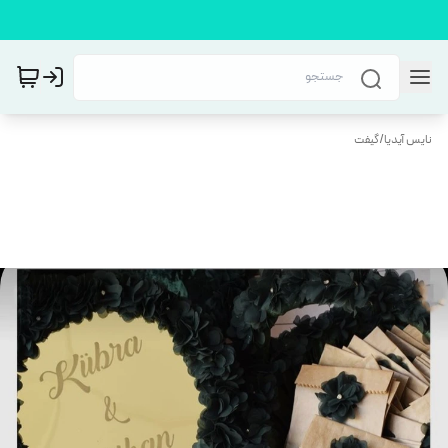
نایس آیدیا
/
گیفت