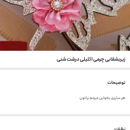
زیربشقابی چرمی اکلیلی درشت شنی
توضیحات
هر سایزی بخواین میزنم براتون
نظرات