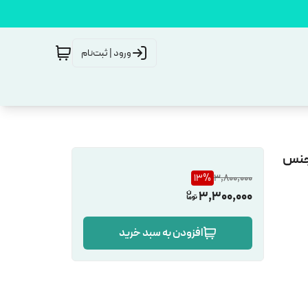
ورود | ثبت‌نام
 جنس
13
%
3,800,000
3,300,000
افزودن به سبد خرید