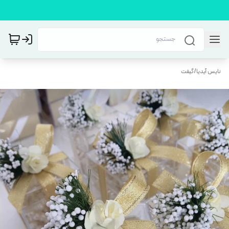
نایس آیدیا
/
گیفت