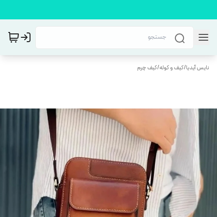
نایس آیدیا
/
کیف و کوله
/
کیف چرم