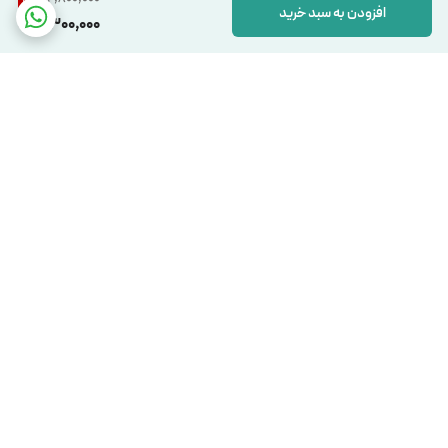
افزودن به سبد خرید
2,300,000
برگشت به بالا
دسترسی سریع
تماس با ما
شکایات
درباره ما
قوانین و مقررات
سیاست حریم خصوصی