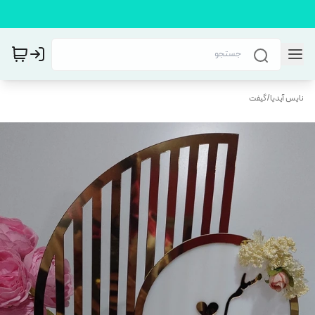
نایس آیدیا
/
گیفت