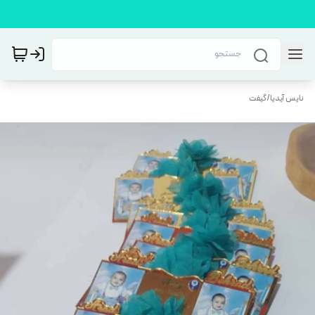
نایس آیدیا
/
گیفت