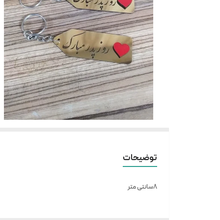
توضیحات
۸سانتی متر