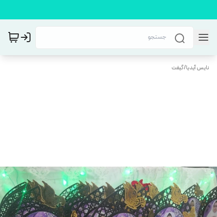
نایس آیدیا
/
گیفت