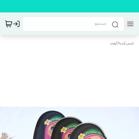
نایس آیدیا
/
گیفت