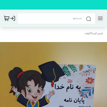
نایس آیدیا
/
گیفت