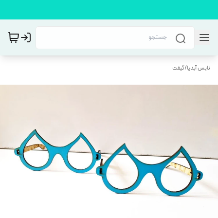
نایس آیدیا
/
گیفت