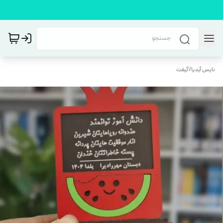
نایس آیدیا
/
گیفت