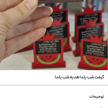
گیفت شب یلدا هدیه شب یلدا
توضیحات