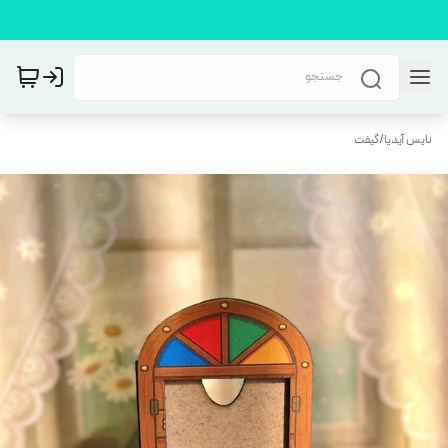
نایس آیدیا
/
گیفت