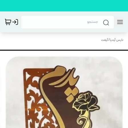
نایس آیدیا
/
گیفت