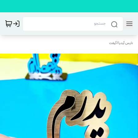
نایس آیدیا
/
گیفت