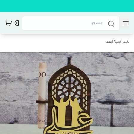
نایس آیدیا
/
گیفت