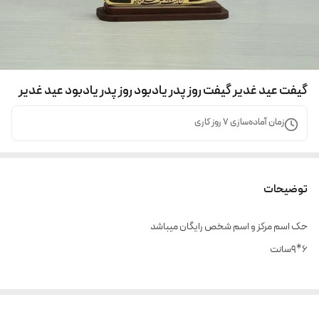
گیفت عید غدیر گیفت روز پدر یادبود روز پدر یادبود عید غدیر
زمان آماده‌سازی
7
روز کاری
توضیحات
حک اسم مرکز و اسم شخص رایگان میباشد
۶*۹سانت