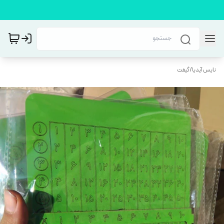
نایس آیدیا
/
گیفت