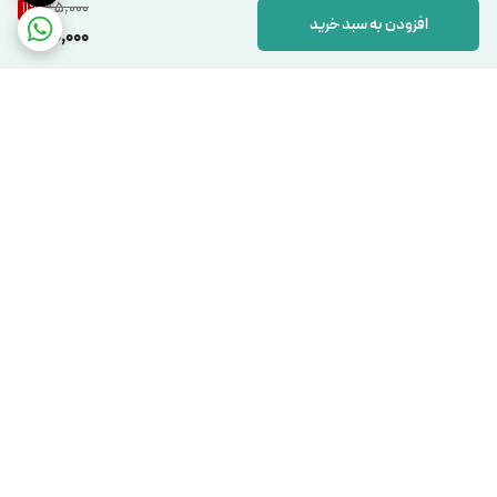
45,000
11
%
افزودن به سبد خرید
40,000
برگشت به بالا
دسترسی سریع
تماس با ما
شکایات
درباره ما
قوانین و مقررات
سیاست حریم خصوصی