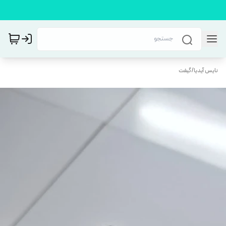
نایس آیدیا
/
گیفت