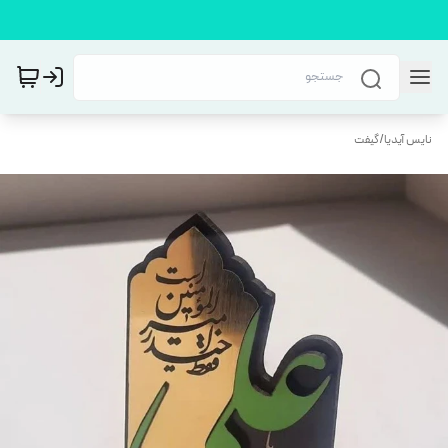
نایس آیدیا
/
گیفت