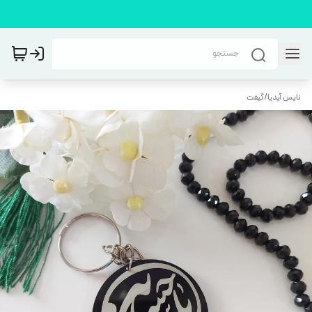
نایس آیدیا
/
گیفت