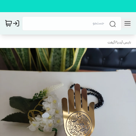
نایس آیدیا
/
گیفت