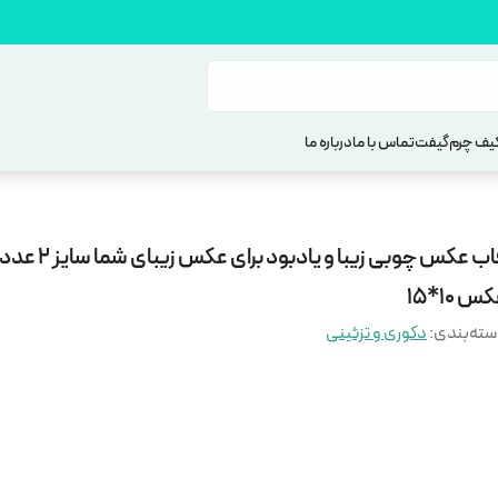
یف چرم
گیفت
تماس با ما
درباره ما
قاب عکس چوبی زیبا و یادبود برا
س 10*15
ته‌بندی
:
دکوری و تزئینی