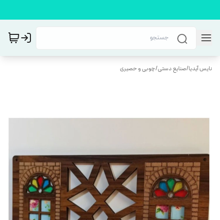
نایس آیدیا
/
صنایع دستی
/
چوبی و حصیری