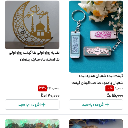
هدیه روزه اولی ها گیفت روزه اولی
ها استند ماه مبارک رمضان
گیفت نیمه شعبان هدیه نیمه
شعبان یادبود صاحب الزمان گیفت
240,000
18,000
29
%
16
%
عید غدیر
170,000
15,000
افزودن به سبد
افزودن به سبد