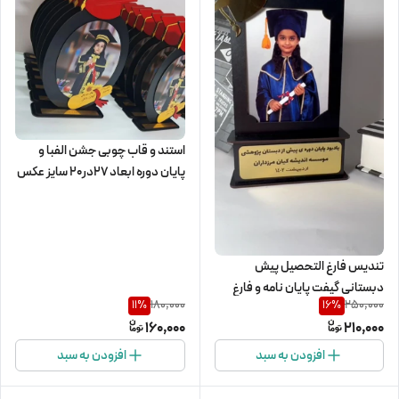
استند و قاب چوبی جشن الفبا و
پایان دوره ابعاد ۲۷در۲۰ سایز عکس
۱۳در۱۸ عدد رنگ چوب قابل تغییر
است امکان حک اسم مرکز و دانش
آموز
تندیس فارغ التحصیل پیش
دبستانی گیفت پایان نامه و فارغ
180,000
250,000
11
%
16
%
التحصیلی
160,000
210,000
افزودن به سبد
افزودن به سبد