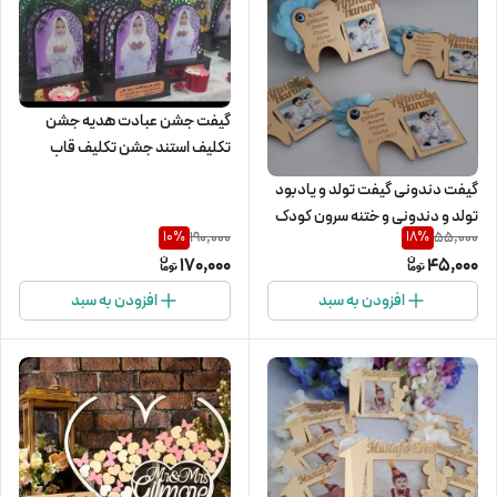
گیفت جشن عبادت هدیه جشن
تکلیف استند جشن تکلیف قاب
عکس جشن عبادت
گیفت دندونی گیفت تولد و یادبود
تولد و دندونی و ختنه سرون کودک
190,000
55,000
10
%
18
%
و نوزادشما
170,000
45,000
افزودن به سبد
افزودن به سبد