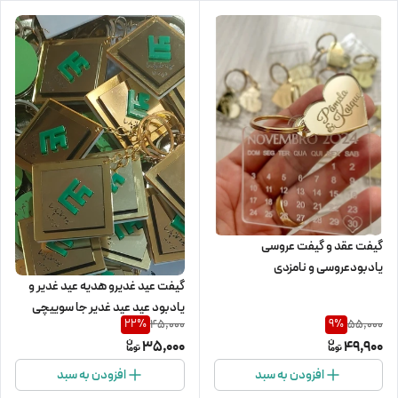
گیفت عقد و گیفت عروسی
یادبودعروسی و نامزدی
گیفت عید غدیرو هدیه عید غدیر و
یادبود عید عید غدیر جا سوییچی
45,000
55,000
22
%
9
%
عید غدیر زیبا مناسب برای جشن
35,000
49,900
غدیر،گیفت روز پدر،یادبود روز
افزودن به سبد
افزودن به سبد