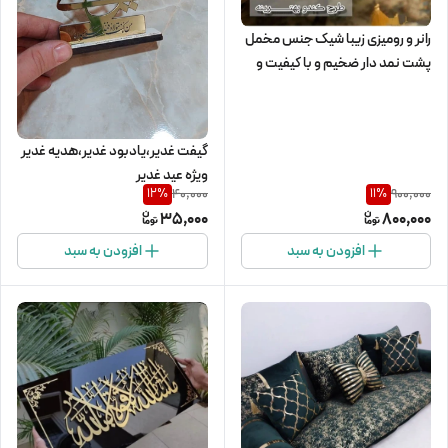
رانر و رومیزی زیبا شیک جنس مخمل
پشت نمد دار ضخیم و با کیفیت و
چرم طلایی و نقره ای
گیفت غدیر،یادبود غدیر،هدیه غدیر
ویژه عید غدیر
40,000
900,000
12
%
11
%
35,000
800,000
افزودن به سبد
افزودن به سبد