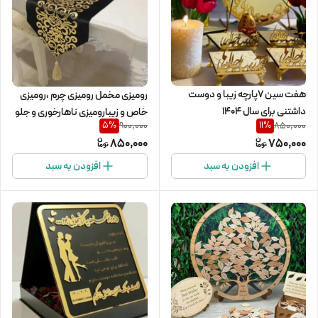
هفت سین 7پارچه زیبا و دوست
رومیزی مخمل رومیزی چرم ،رومیزی
داشتنی برای سال ۱۴۰۴
خاص و زیبارومیزی ناهارخوری و جلو
900,000
850,000
5
%
11
%
مبلی و عسلی با هرسایزی که شما
850,000
750,000
دوست داشته باشید
افزودن به سبد
افزودن به سبد