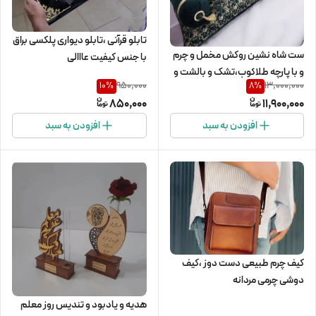
تابلو قرآنی ،تابلو دیواری پلکسی براق
ست شاه نشین روکش مخمل و چرم
با جنس کیفیت عااالی
و با پارچه طلاکوب،تشک و بالشت و
950,000
13,000,000
10
%
8
%
پشتی سنتی
850,000
11,900,000
افزودن به سبد
افزودن به سبد
کیف چرم طبیعی دست دوز ،کیف
دوشی چرمی مردانه
هدیه و یادبود و تندیس روز معلم