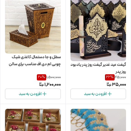
سطل و جا دستمال کاغذی شیک
چوبی ام دی اف مناسب برای سالن
گیفت عید غدیر گیفت روز پدر یادبود
پذیرایی
روز پدر
1,500,000
45,000
20
%
22
%
1,200,000
35,000
افزودن به سبد
افزودن به سبد