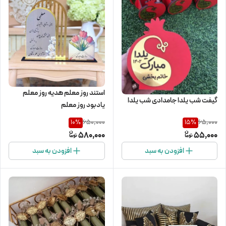
استند روز معلم هدیه روز معلم
گیفت شب یلدا جامدادی شب یلدا
یادبود روز معلم
650,000
65,000
10
%
15
%
580,000
55,000
افزودن به سبد
افزودن به سبد