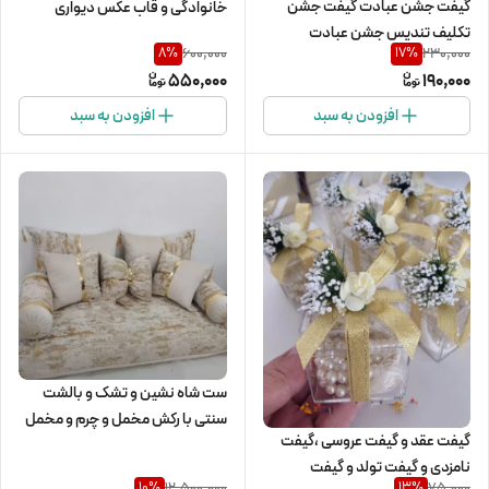
گیفت جشن عبادت گیفت جشن
خانوادگی و قاب عکس دیواری
تکلیف تندیس جشن عبادت
600,000
230,000
8
%
17
%
550,000
190,000
افزودن به سبد
افزودن به سبد
ست شاه نشین و تشک و بالشت
سنتی با رکش مخمل و چرم و مخمل
گیفت عقد و گیفت عروسی ،گیفت
طلاکوب شده8تیکه
نامزدی و گیفت تولد و گیفت
12,500,000
75,000
10
%
13
%