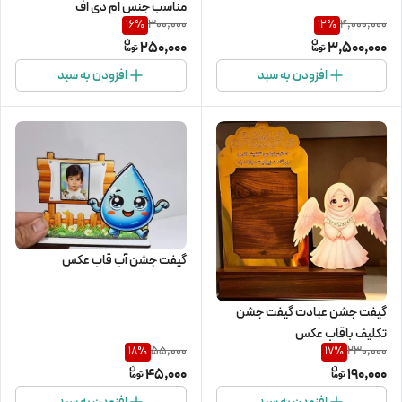
مناسب جنس ام دی اف
300,000
4,000,000
16
%
12
%
250,000
3,500,000
افزودن به سبد
افزودن به سبد
گیفت جشن آب قاب عکس
گیفت جشن عبادت گیفت جشن
تکلیف باقاب عکس
55,000
230,000
18
%
17
%
45,000
190,000