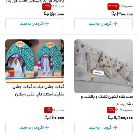
یادبود روز پدر،بهترین هدیه روز پدر
185,000
450,000
18
%
33
%
150,000
300,000
افزودن به سبد
افزودن به سبد
گیفت جشن عبادت گیفت جشن
تکلیف استند قاب عکس جشن
ست شاه نشین تشک و بالشت و
تکلیف
پشتی سنتی
180,000
12,500,000
11
%
8
%
160,000
11,500,000
افزودن به سبد
افزودن به سبد