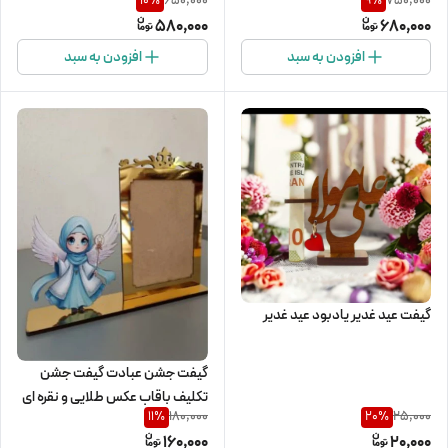
650,000
750,000
10
%
9
%
عروسی و یادبود عقد و یادبود
580,000
680,000
نامزدی
افزودن به سبد
افزودن به سبد
گیفت عید غدیر یادبود عید غدیر
گیفت جشن عبادت گیفت جشن
تکلیف باقاب عکس طلایی و نقره ای
180,000
25,000
11
%
20
%
160,000
20,000