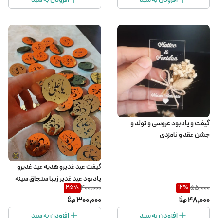
گیفت و یادبود عروسی و تولد و
جشن عقد و نامزدی
گیفت عید غدیرو هدیه عید غدیرو
یادبود عید غدیر زیبا سنجاق سینه
400,000
55,000
25
%
12
%
مناسب برای جشن غدیر 20عددی
300,000
48,000
افزودن به سبد
افزودن به سبد