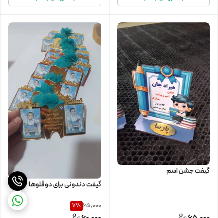
گیفت جشن اسم
گیفت دندونی برای دوقلوها
65,000
7
%