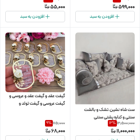
یلدایی مناسب برای دانش آموزان
55,000
599,000
افزودن به سبد
افزودن به سبد
گیفت عقد و گیفت عقد و عروسی و
گیفت عروسی و گیفت تولد و
ست شاه نشین.تشک و بالشت
سیسمونی و دندونی و گیفت نوزادی
سنتی و کناره پشتی سنتی
75,000
12,500,000
9
%
12
%
68,000
11,000,000