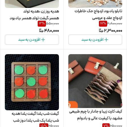
تابلو یادبود ازدواج حک خاطرات
هدیه روز زن ،هدیه تولد
ازدواج عقد و عروسی
همسر،گیفت تولد همسر ،یادبود
550,000
2,800,000
12
%
17
%
تولد همسر وهدیه روزمعلم
480,000
2,300,000
افزودن به سبد
افزودن به سبد
کیف کارت زیبا و جادار با چرم طبیعی
گیفت شب یلدا گیفت یلدا هدیه
مشهد با کیفیت عالی و بادوام
شب یلدا پک شب یلدا دوز شب
65,000
650,000
15
%
7
%