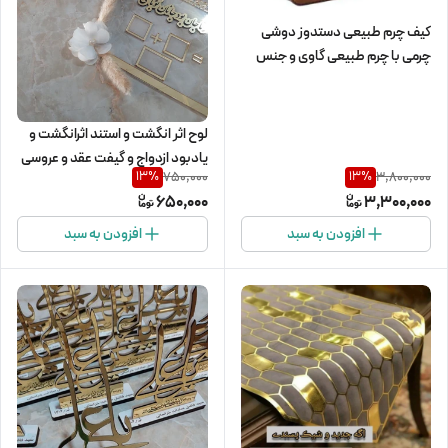
کیف چرم طبیعی دستدوز دوشی
چرمی با چرم طبیعی گاوی و جنس
بادوام و عالی
لوح اثر انگشت و استند اثرانگشت و
یادبود ازدواج و گیفت عقد و عروسی
750,000
3,800,000
13
%
13
%
با حک مشخصات عروس و داماد
650,000
3,300,000
افزودن به سبد
افزودن به سبد