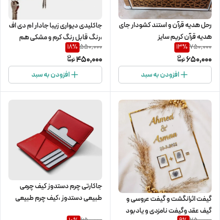
رحل هدیه قرآن و استند کشودار جای
جاکلیدی دیواری زیبا جادار ام دی اف
هدیه قرآن کریم سایز
،رنگ قابل رنگ کرم و مشکی هم
550,000
750,000
18
%
13
%
موجود هست
450,000
650,000
افزودن به سبد
افزودن به سبد
جاکارتی چرم دستدوز کیف چرمی
طبیعی دستدوز ،کیف چرم طبیعی
گیفت اثرانگشت و گیفت عروسی و
گیف عقد وگیفت نامزدی و یادبود