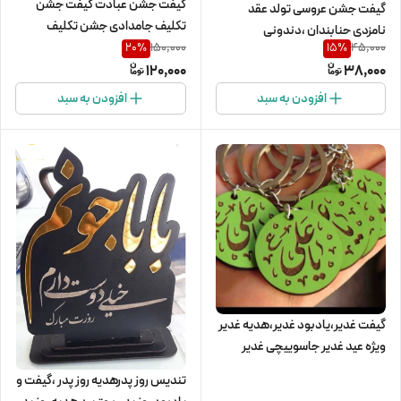
گیفت جشن عبادت گیفت جشن
گیفت جشن عروسی تولد عقد
تکلیف جامدادی جشن تکلیف
نامزدی حنابندان ،دندونی
150,000
45,000
20
%
15
%
120,000
38,000
افزودن به سبد
افزودن به سبد
گیفت غدیر،یادبود غدیر،هدیه غدیر
ویژه عید غدیر جاسوییچی غدیر
چوبی،گیفت روز پدر،یادبود روز
تندیس روز پدرهدیه روز پدر ،گیفت و
پدر(20عددی)