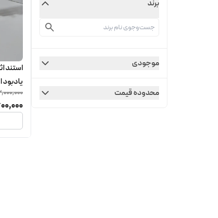
برند
موجودی
استند اث
یادبود ا
محدوده قیمت
2,000,000
600,000