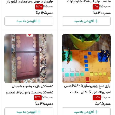
مناسب برای فروشگاه ها و ادارات
جامدادی چوبی ،جا مدادی کشو دار
195,000
450,000
15
%
11
%
165,000
400,000
افزودن به سبد
افزودن به سبد
بازی منچ چوبی سایز 25*25جنس
کشمکش بازی دونفره پرهیجان
ام دی اف در رنگ های مختلف
کشمکش،جنسش ام دی اف ضخیم
550,000
120,000
12
%
20
%
سایز 70 در30
480,000
95,000
افزودن به سبد
افزودن به سبد